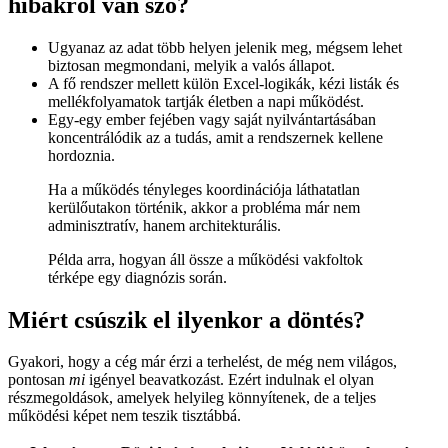
hibákról van szó?
Ugyanaz az adat több helyen jelenik meg, mégsem lehet
biztosan megmondani, melyik a valós állapot.
A fő rendszer mellett külön Excel-logikák, kézi listák és
mellékfolyamatok tartják életben a napi működést.
Egy-egy ember fejében vagy saját nyilvántartásában
koncentrálódik az a tudás, amit a rendszernek kellene
hordoznia.
Ha a működés tényleges koordinációja láthatatlan
kerülőutakon történik, akkor a probléma már nem
adminisztratív, hanem architekturális.
Példa arra, hogyan áll össze a működési vakfoltok
térképe egy diagnózis során.
Miért csúszik el ilyenkor a döntés?
Gyakori, hogy a cég már érzi a terhelést, de még nem világos,
pontosan
mi
igényel beavatkozást. Ezért indulnak el olyan
részmegoldások, amelyek helyileg könnyítenek, de a teljes
működési képet nem teszik tisztábbá.