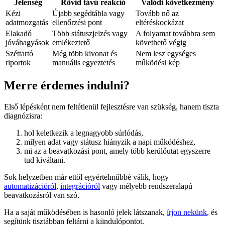
Jelenség
Rövid távú reakció
Valódi következmény
Kézi
Újabb segédtábla vagy
Tovább nő az
adatmozgatás
ellenőrzési pont
eltéréskockázat
Elakadó
Több státuszjelzés vagy
A folyamat továbbra sem
jóváhagyások
emlékeztető
követhető végig
Széttartó
Még több kivonat és
Nem lesz egységes
riportok
manuális egyeztetés
működési kép
Merre érdemes indulni?
Első lépésként nem feltétlenül fejlesztésre van szükség, hanem tiszta
diagnózisra:
hol keletkezik a legnagyobb súrlódás,
milyen adat vagy státusz hiányzik a napi működéshez,
mi az a beavatkozási pont, amely több kerülőutat egyszerre
tud kiváltani.
Sok helyzetben már ettől egyértelműbbé válik, hogy
automatizációról
,
integrációról
vagy mélyebb rendszeralapú
beavatkozásról van szó.
Ha a saját működésében is hasonló jelek látszanak,
írjon nekünk
, és
segítünk tisztábban feltárni a kiindulópontot.