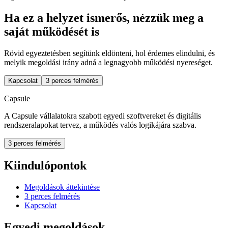
Ha ez a helyzet ismerős, nézzük meg a
saját működését is
Rövid egyeztetésben segítünk eldönteni, hol érdemes elindulni, és
melyik megoldási irány adná a legnagyobb működési nyereséget.
Kapcsolat
3 perces felmérés
Capsule
A Capsule vállalatokra szabott egyedi szoftvereket és digitális
rendszeralapokat tervez, a működés valós logikájára szabva.
3 perces felmérés
Kiindulópontok
Megoldások áttekintése
3 perces felmérés
Kapcsolat
Egyedi megoldások