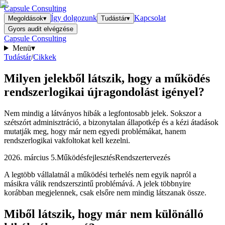
Capsule Consulting
Így dolgozunk
Kapcsolat
Megoldások
▾
Tudástár
▾
Gyors audit elvégzése
Capsule Consulting
Menü
▾
Tudástár
/
Cikkek
Milyen jelekből látszik, hogy a működés
rendszerlogikai újragondolást igényel?
Nem mindig a látványos hibák a legfontosabb jelek. Sokszor a
szétszórt adminisztráció, a bizonytalan állapotkép és a kézi átadások
mutatják meg, hogy már nem egyedi problémákat, hanem
rendszerlogikai vakfoltokat kell kezelni.
2026. március 5.
Működésfejlesztés
Rendszertervezés
A legtöbb vállalatnál a működési terhelés nem egyik napról a
másikra válik rendszerszintű problémává. A jelek többnyire
korábban megjelennek, csak elsőre nem mindig látszanak össze.
Miből látszik, hogy már nem különálló