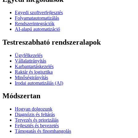
Egyedi szoftverfejlesztés
Folyamatautomatizálás
Rendszerintegrációk
AI-alapú automatizáció
Testreszabható rendszeralapok
Ügyfélkezelés
Vállalatirányítás
Karbantartáskezelés
Raktár és logisztika
Minőségirányítás
Irodai automatizálás (AI)
Módszertan
Hogyan dolgozunk
Diagnózis és feltárás
Tervezés és priorizálás
Fejlesztés és bevezetés
Támogatás és finomhangolás