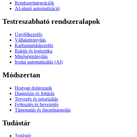
Rendszerintegrációk
AI-alapú automatizáció
Testreszabható rendszeralapok
Ügyfélkezelés
Vállalatirányítás
Karbantartáskezelés
Raktár és logisztika
Minőségirányítás
Irodai automatizálás (AI)
Módszertan
Hogyan dolgozunk
Diagnózis és feltárás
Tervezés és priorizálás
Fejlesztés és bevezetés
Támogatás és finomhangolás
Tudástár
Tudástár