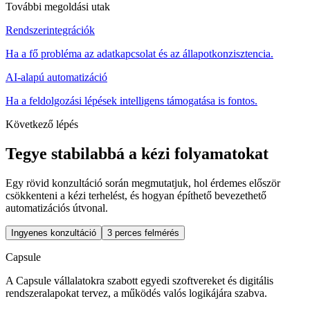
További megoldási utak
Rendszerintegrációk
Ha a fő probléma az adatkapcsolat és az állapotkonzisztencia.
AI-alapú automatizáció
Ha a feldolgozási lépések intelligens támogatása is fontos.
Következő lépés
Tegye stabilabbá a kézi folyamatokat
Egy rövid konzultáció során megmutatjuk, hol érdemes először
csökkenteni a kézi terhelést, és hogyan építhető bevezethető
automatizációs útvonal.
Ingyenes konzultáció
3 perces felmérés
Capsule
A Capsule vállalatokra szabott egyedi szoftvereket és digitális
rendszeralapokat tervez, a működés valós logikájára szabva.