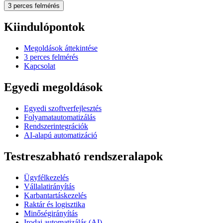
3 perces felmérés
Kiindulópontok
Megoldások áttekintése
3 perces felmérés
Kapcsolat
Egyedi megoldások
Egyedi szoftverfejlesztés
Folyamatautomatizálás
Rendszerintegrációk
AI-alapú automatizáció
Testreszabható rendszeralapok
Ügyfélkezelés
Vállalatirányítás
Karbantartáskezelés
Raktár és logisztika
Minőségirányítás
Irodai automatizálás (AI)