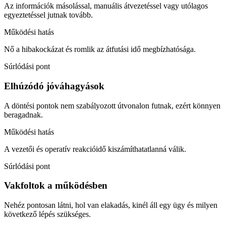
Az információk másolással, manuális átvezetéssel vagy utólagos
egyeztetéssel jutnak tovább.
Működési hatás
Nő a hibakockázat és romlik az átfutási idő megbízhatósága.
Súrlódási pont
Elhúzódó jóváhagyások
A döntési pontok nem szabályozott útvonalon futnak, ezért könnyen
beragadnak.
Működési hatás
A vezetői és operatív reakcióidő kiszámíthatatlanná válik.
Súrlódási pont
Vakfoltok a működésben
Nehéz pontosan látni, hol van elakadás, kinél áll egy ügy és milyen
következő lépés szükséges.