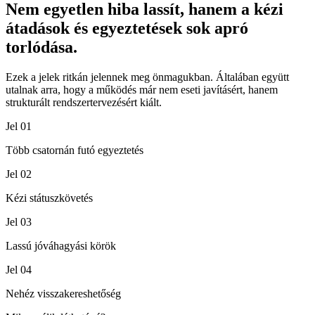
Nem egyetlen hiba lassít, hanem a kézi
átadások és egyeztetések sok apró
torlódása.
Ezek a jelek ritkán jelennek meg önmagukban. Általában együtt
utalnak arra, hogy a működés már nem eseti javításért, hanem
strukturált rendszertervezésért kiált.
Jel
01
Több csatornán futó egyeztetés
Jel
02
Kézi státuszkövetés
Jel
03
Lassú jóváhagyási körök
Jel
04
Nehéz visszakereshetőség