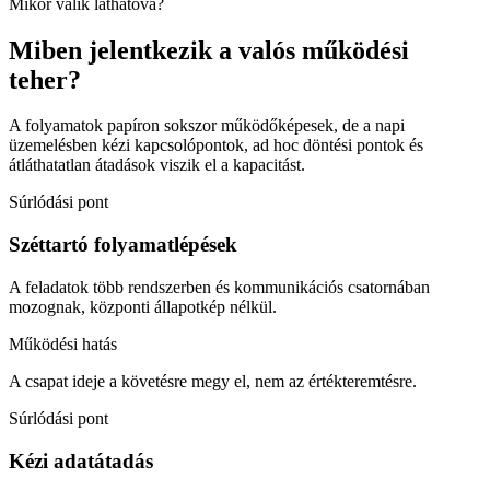
Mikor válik láthatóvá?
Miben jelentkezik a valós működési
teher?
A folyamatok papíron sokszor működőképesek, de a napi
üzemelésben kézi kapcsolópontok, ad hoc döntési pontok és
átláthatatlan átadások viszik el a kapacitást.
Súrlódási pont
Széttartó folyamatlépések
A feladatok több rendszerben és kommunikációs csatornában
mozognak, központi állapotkép nélkül.
Működési hatás
A csapat ideje a követésre megy el, nem az értékteremtésre.
Súrlódási pont
Kézi adatátadás