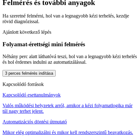
Felmérés és további anyagok
Ha szeretné felmérni, hol van a legnagyobb kézi terhelés, kezdje
rövid diagnózissal.
Ajánlott következő lépés
Folyamat-érettségi mini felmérés
Néhány perc alatt láthatóvá teszi, hol van a legnagyobb kézi terhelés
és hol érdemes indulni az automatizálással.
3 perces felmérés indítása
Kapcsolódó források
Kapcsolódó esettanulmányok
Valós működési helyzetek arról, amikor a kézi folyamatlogika már
túl nagy terhet jelent.
Automatizációs döntési útmutató
Mikor elég optimalizálni és mikor kell rendszerszintű beavatkozás.