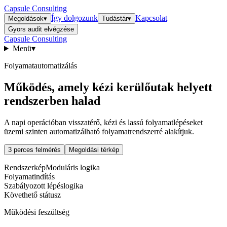
Capsule Consulting
Így dolgozunk
Kapcsolat
Megoldások
▾
Tudástár
▾
Gyors audit elvégzése
Capsule Consulting
Menü
▾
Folyamatautomatizálás
Működés, amely kézi kerülőutak helyett
rendszerben halad
A napi operációban visszatérő, kézi és lassú folyamatlépéseket
üzemi szinten automatizálható folyamatrendszerré alakítjuk.
3 perces felmérés
Megoldási térkép
Rendszerkép
Moduláris logika
Folyamatindítás
Szabályozott lépéslogika
Követhető státusz
Működési feszültség